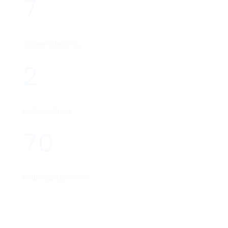
7
Jugendteams
2
Hallenplätze
7
0
Halfmannswiese