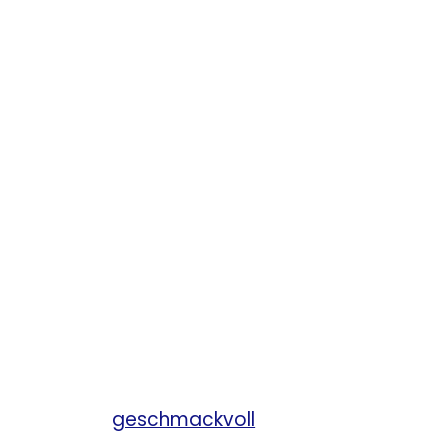
Jugendwartin:
Franziska
Gehlen
übernimmt
geschmackvoll