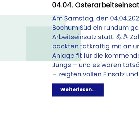
04.04. Osterarbeitseinsa
Am Samstag, den 04.04.202
Bochum Süd ein rundum ge
Arbeitseinsatz statt. 💪🎾 Za
packten tatkräftig mit an 
NACH DEM SPIEL LECKER ESSEN
Anlage fit für die kommende
Jungs – und es waren tats
IN SCHUMSKIS COUR
– zeigten vollen Einsatz und 
ZUR ÖFFENTLICHEN GASTR
Weiterlesen...