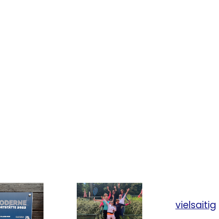
saison
Sommersaison
2023:
en
Eckdaten
unserer
enteams
Jugendteams
vielsaitig