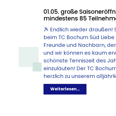
6 COURTS AUF ASCH
HALLENPLÄTZE MIT T
01.05. große Saisoneröff
mindestens 85 Teilnehme
🎾 Endlich wieder draußen!
ZUR ONLINE-HALLENBUCH
beim TC Bochum Süd Liebe 
Freunde und Nachbarn, der 
und wir können es kaum erw
schönste Tenniszeit des Ja
einzuläuten! Der TC Bochum
herzlich zu unserem alljährli
Weiterlesen...