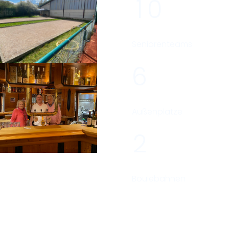
1
0
Seniorenteams
6
Außenplätze
2
Boulebahnen