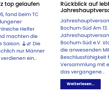
tz top gelaufen
Rückblick auf leb
Jahreshauptver
6, fand beim TC
Jahreshauptversa
lungener
Bochum‑Süd Am 13. 
hlreiche Helfer
Jahreshauptversam
und machten die
Bochum‑Süd e.V. st
 Saison. 🧹🌿 Die
die anwesenden Mitg
ächlich nur Männer
T 7
Beschlussfähigkeit 
verdienen ein...
Versammlung mit ei
ONOMIE
das vergangene...
Weiterlesen...