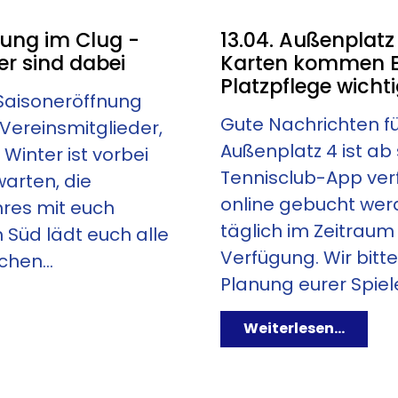
E PLUS 2
EPPICH
nung im Clug -
13.04. Außenplatz
r sind dabei
Karten kommen E
Platzpflege wicht
 Saisoneröffnung
UNG
Gute Nachrichten für
Vereinsmitglieder,
Außenplatz 4 ist ab 
Winter ist vorbei
Tennisclub-App ve
arten, die
online gebucht werd
hres mit euch
täglich im Zeitraum 
 Süd lädt euch alle
Verfügung. Wir bitte
chen...
Planung eurer Spiele 
Weiterlesen...