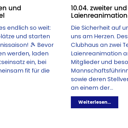
llen und
10.04. zweiter und
el
Laienreanimation
es endlich so weit:
Die Sicherheit auf 
RE TEAMS
lätze und starten
uns am Herzen. Desh
issaison! 🎾 Bevor
Clubhaus an zwei T
eben werden, laden
Laienreanimation an
seinsatz ein, bei
Mitglieder und beso
insam fit für die
Mannschaftsführin
sowie deren Stellve
an einem der...
Weiterlesen...