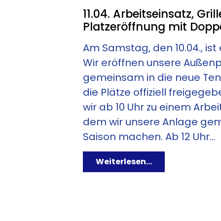
11.04. Arbeitseinsatz, Gri
Platzeröffnung mit Dopp
ERGEBNISÜBERSICHT IM NU-LIGA PORTAL
Am Samstag, den 10.04., ist 
SO STEHTS FÜR UNSE
Wir eröffnen unsere Außenp
gemeinsam in die neue Tenn
die Plätze offiziell freigeg
ZU DEN TABELLEN
wir ab 10 Uhr zu einem Arbeit
dem wir unsere Anlage geme
Saison machen. Ab 12 Uhr...
Weiterlesen...