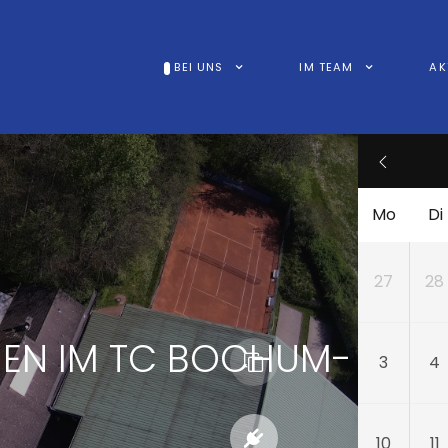
BEI UNS
IM TEAM
AK
Mo
Di
27
28
MEN IM TC BOCHUM-
3
4
10
11