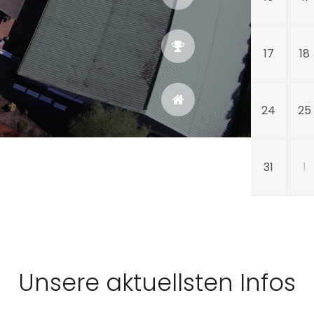
17
18
24
25
31
1
Unsere aktuellsten Infos