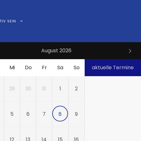
TIV SEIN
August 2026
Mi
Do
Fr
Sa
So
aktuelle Termine
29
30
31
1
2
5
6
7
8
9
12
13
14
15
16